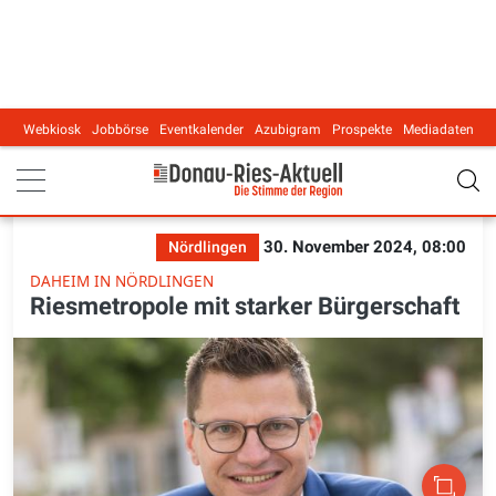
Webkiosk
Jobbörse
Eventkalender
Azubigram
Prospekte
Mediadaten
Main navigation
30. November 2024, 08:00
Nördlingen
DAHEIM IN NÖRDLINGEN
Riesmetropole mit starker Bürgerschaft