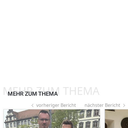
MEHR ZUM THEMA
MEHR ZUM THEMA
vorheriger Bericht
nächster Bericht