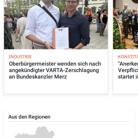
INDUSTRIE
KONSTIT
Oberbürgermeister wenden sich nach
"Anerke
angekündigter VARTA-Zerschlagung
Verpflic
an Bundeskanzler Merz
startet
Aus den Regionen