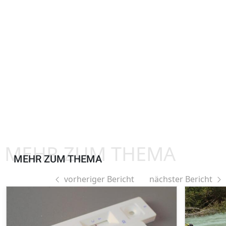
MEHR ZUM THEMA
MEHR ZUM THEMA
vorheriger Bericht
nächster Bericht