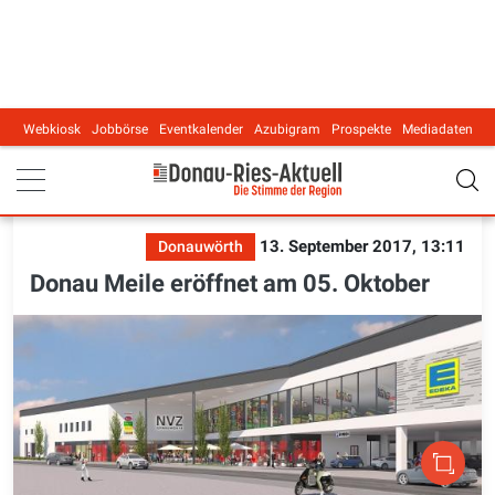
Webkiosk
Jobbörse
Eventkalender
Azubigram
Prospekte
Mediadaten
Main navigation
13. September 2017, 13:11
Donauwörth
Donau Meile eröffnet am 05. Oktober