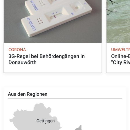
CORONA
UMWELTP
3G-Regel bei Behördengängen in
Online-
Donauwörth
"City Ri
Aus den Regionen