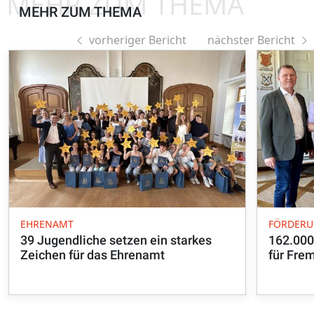
MEHR ZUM THEMA
MEHR ZUM THEMA
vorheriger Bericht
nächster Bericht
EHRENAMT
FÖRDER
39 Jugendliche setzen ein starkes
162.000
Zeichen für das Ehrenamt
für Fre