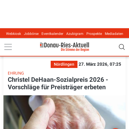
Webkiosk
Jobbörse
Eventkalender
Azubigram
Prospekte
Mediadaten
Main navigation
27. März 2026, 07:25
Nördlingen
EHRUNG
Christel DeHaan-Sozialpreis 2026 -
Vorschläge für Preisträger erbeten