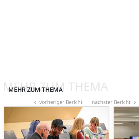
MEHR ZUM THEMA
MEHR ZUM THEMA
vorheriger Bericht
nächster Bericht