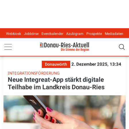
Webkiosk
Jobbörse
Eventkalender
Azubigram
Prospekte
Mediadaten
Main navigation
2. Dezember 2025, 13:34
Donauwörth
INTEGRATIONSFÖRDERUNG
Neue Integreat-App stärkt digitale
Teilhabe im Landkreis Donau-Ries