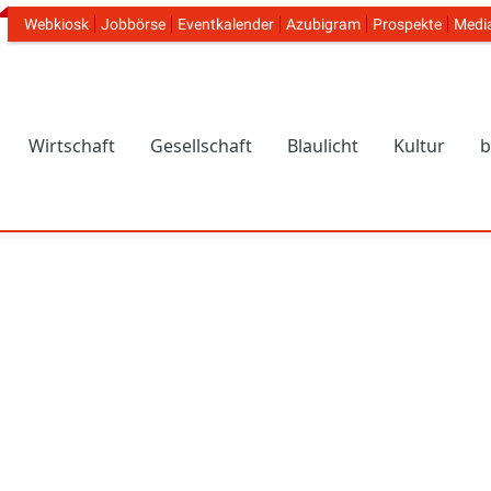
Webkiosk
Jobbörse
Eventkalender
Azubigram
Prospekte
Medi
Header Navigation
Wirtschaft
Gesellschaft
Blaulicht
Kultur
b