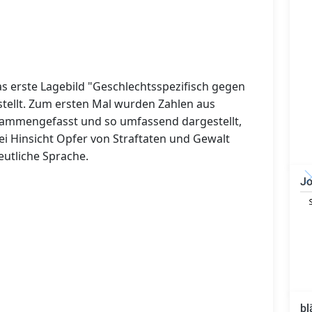
s erste Lagebild "Geschlechtsspezifisch gegen
stellt. Zum ersten Mal wurden
Zahlen aus
sammengefasst und so umfassend dargestellt,
ei Hinsicht Opfer von Straftaten und Gewalt
eutliche Sprache.
Jo
IT-Administrator (m/w/d)
bl