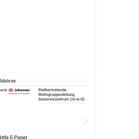
bbörse
Stellvertretende
Umw
Wohngruppenleitung
Wa
Seniorenzentrum (m/w/d)
Ele
Bet
Ka
Bü
ättle E-Paper