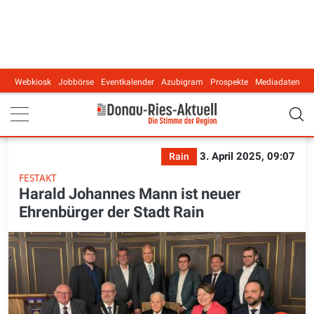
Webkiosk
Jobbörse
Eventkalender
Azubigram
Prospekte
Mediadaten
Main navigation
3. April 2025, 09:07
Rain
FESTAKT
Harald Johannes Mann ist neuer
Ehrenbürger der Stadt Rain