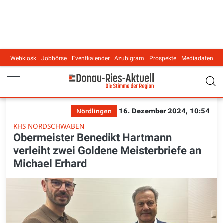
Webkiosk
Jobbörse
Eventkalender
Azubigram
Prospekte
Mediadaten
Main navigation
16. Dezember 2024, 10:54
Nördlingen
KHS NORDSCHWABEN
Obermeister Benedikt Hartmann
verleiht zwei Goldene Meisterbriefe an
Michael Erhard