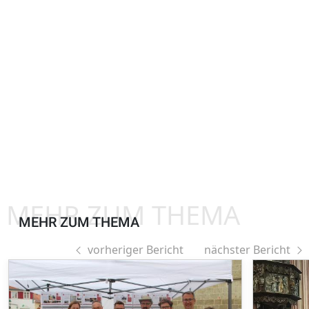
MEHR ZUM THEMA
MEHR ZUM THEMA
vorheriger Bericht
nächster Bericht