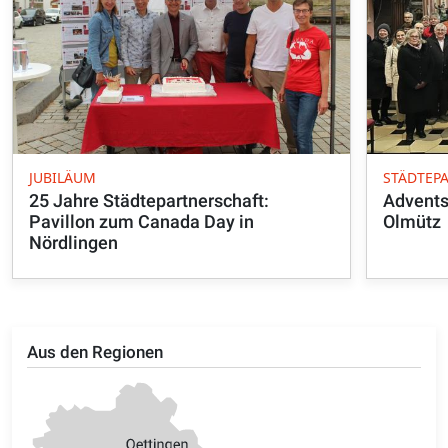
JUBILÄUM
STÄDTEP
25 Jahre Städtepartnerschaft:
Adventsr
Pavillon zum Canada Day in
Olmütz
Nördlingen
Aus den Regionen