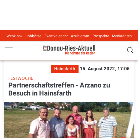
Webkiosk
Jobbörse
Eventkalender
Azubigram
Prospekte
Mediadaten
Main navigation
15. August 2022, 17:05
Hainsfarth
FESTWOCHE
Partnerschaftstreffen - Arzano zu
Besuch in Hainsfarth