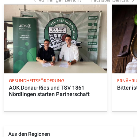
vorheriger Bericht
nächster Bericht
GESUNDHEITSFÖRDERUNG
ERNÄHRU
AOK Donau-Ries und TSV 1861
Bitter i
Nördlingen starten Partnerschaft
Aus den Regionen