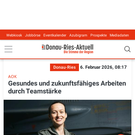
Webkiosk
Jobbörse
Eventkalender
Azubigram
Prospekte
Mediadaten
Main navigation
6. Februar 2026, 08:17
Donau-Ries
AOK
Gesundes und zukunftsfähiges Arbeiten
durch Teamstärke