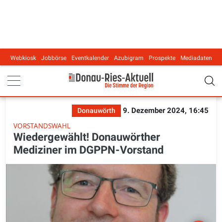
Webkiosk
Jobbörse
Eventkalender
Azubigram
Prospekte
Mediadaten
Main navigation
9. Dezember 2024, 16:45
Donauwörth
VORSTANDSWAHL
Wiedergewählt! Donauwörther
Mediziner im DGPPN-Vorstand