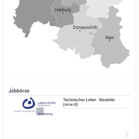
Jobbörse
/d)
Technischer Leiter - Bauleiter
(m/w/d)