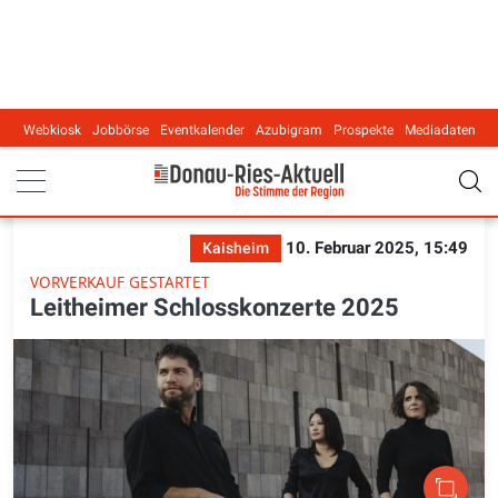
Webkiosk
Jobbörse
Eventkalender
Azubigram
Prospekte
Mediadaten
Main navigation
10. Februar 2025, 15:49
Kaisheim
VORVERKAUF GESTARTET
Leitheimer Schlosskonzerte 2025