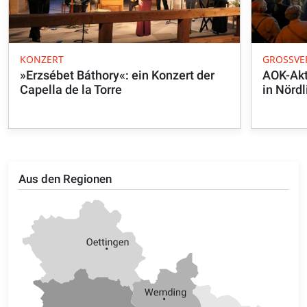
KONZERT
GROSSVE
»Erzsébet Báthory«: ein Konzert der
AOK-Akt
Capella de la Torre
in Nörd
Aus den Regionen