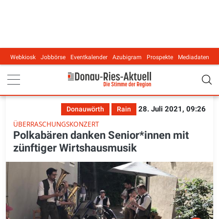
Webkiosk
Jobbörse
Eventkalender
Azubigram
Prospekte
Mediadaten
Main navigation
28. Juli 2021, 09:26
Donauwörth
Rain
ÜBERRASCHUNGSKONZERT
Polkabären danken Senior*innen mit
zünftiger Wirtshausmusik