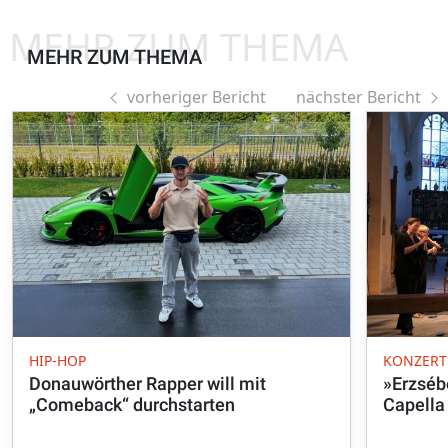
MEHR ZUM THEMA
MEHR ZUM THEMA
vorheriger Bericht
nächster Bericht
HIP-HOP
KONZERT
Donauwörther Rapper will mit
»Erzséb
„Comeback“ durchstarten
Capella 