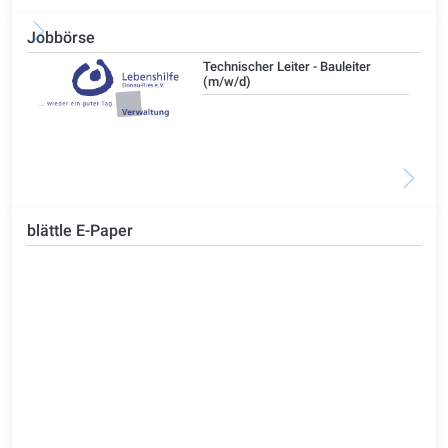
Jobbörse
/d)
Technischer Leiter - Bauleiter
(m/w/d)
blättle E-Paper