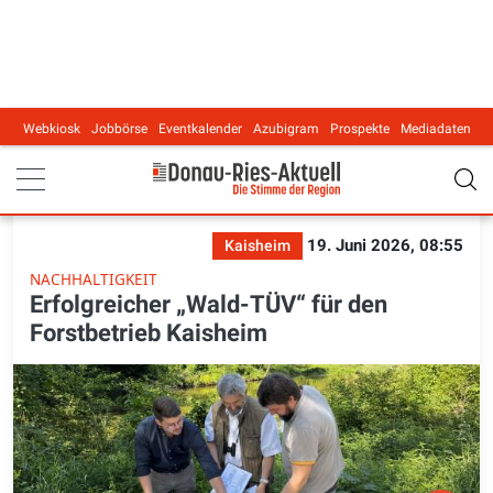
Webkiosk
Jobbörse
Eventkalender
Azubigram
Prospekte
Mediadaten
Main navigation
19. Juni 2026, 08:55
Kaisheim
NACHHALTIGKEIT
Erfolgreicher „Wald-TÜV“ für den
Forstbetrieb Kaisheim