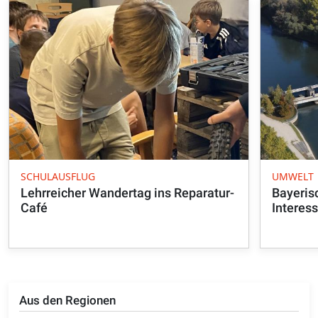
SCHULAUSFLUG
UMWELT
Lehrreicher Wandertag ins Reparatur-
Bayeris
Café
Interes
Aus den Regionen