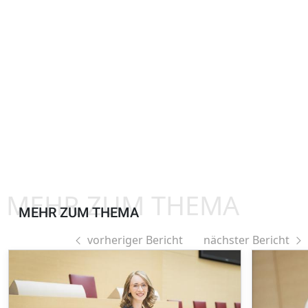
MEHR ZUM THEMA
MEHR ZUM THEMA
vorheriger Bericht
nächster Bericht