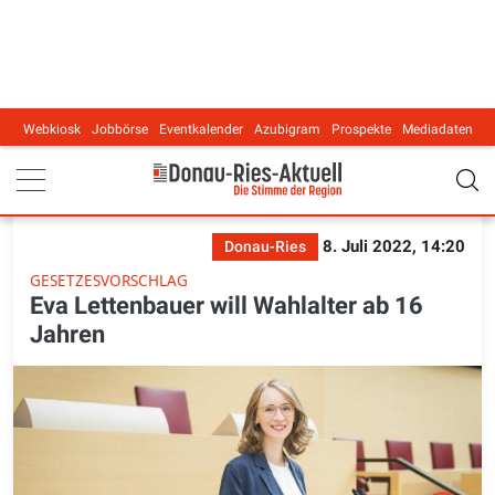
Webkiosk
Jobbörse
Eventkalender
Azubigram
Prospekte
Mediadaten
Main navigation
8. Juli 2022, 14:20
Donau-Ries
GESETZESVORSCHLAG
Eva Lettenbauer will Wahlalter ab 16
Jahren