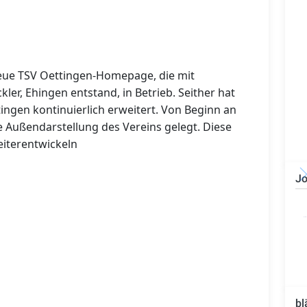
 neue TSV Oettingen-Homepage, die mit
ler, Ehingen entstand, in Betrieb. Seither hat
tingen kontinuierlich erweitert. Von Beginn an
e Außendarstellung des Vereins gelegt. Diese
eiterentwickeln
Jo
Bauzeichner/Bautechniker
(m/w/d)
bl