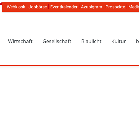
Webkiosk
Jobbörse
Eventkalender
Azubigram
Prospekte
Medi
Header Navigation
Wirtschaft
Gesellschaft
Blaulicht
Kultur
b