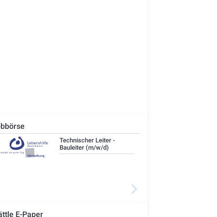
bbörse
Technischer Leiter -
IT-
Bauleiter (m/w/d)
ättle E-Paper