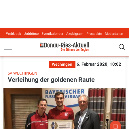
Webkiosk
Jobbörse
Eventkalender
Azubigram
Prospekte
Mediadaten
Main navigation
6. Februar 2020, 10:02
Wechingen
SV WECHINGEN
Verleihung der goldenen Raute