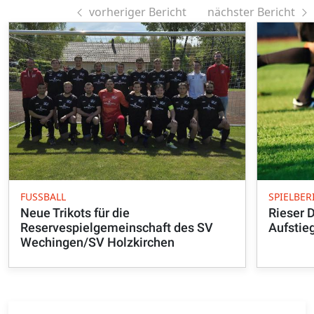
vorheriger Bericht
nächster Bericht
FUSSBALL
SPIELBER
Neue Trikots für die
Rieser
Reservespielgemeinschaft des SV
Aufstieg
Wechingen/SV Holzkirchen