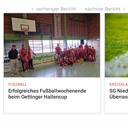
vorheriger Bericht
nächster Bericht
FUSSBALL
KREISKLA
Erfolgreiches Fußballwochenende
SG Nied
beim Oettinger Hallencup
Überras