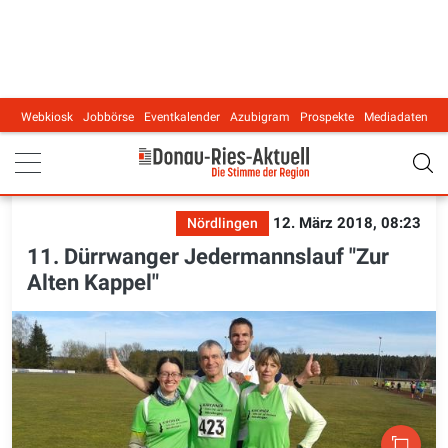
Webkiosk
Jobbörse
Eventkalender
Azubigram
Prospekte
Mediadaten
Main navigation
12. März 2018, 08:23
Nördlingen
11. Dürrwanger Jedermannslauf "Zur
Alten Kappel"