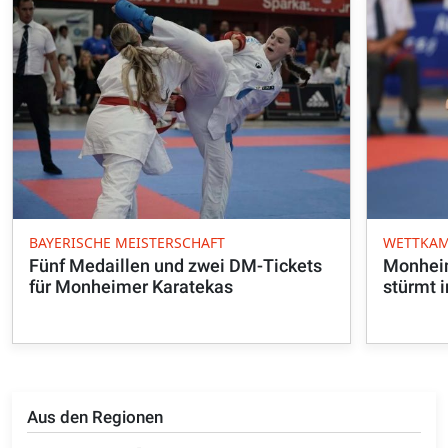
BAYERISCHE MEISTERSCHAFT
WETTKAM
Fünf Medaillen und zwei DM-Tickets
Monhei
für Monheimer Karatekas
stürmt i
Aus den Regionen