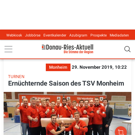
Webkiosk
Jobbörse
Eventkalender
Azubigram
Prospekte
Mediadaten
Main navigation
29. November 2019, 10:22
Monheim
TURNEN
Ernüchternde Saison des TSV Monheim