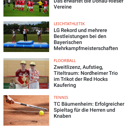
Das erwartet die Donau-Rieser
Vereine
LEICHTATHLETIK
LG Rekord und mehrere
Bestleistungen bei den
Bayerischen
Mehrkampfmeisterschaften
FLOORBALL
Zweitlizenz, Aufstieg,
Titeltraum: Nordheimer Trio
im Trikot der Red Hocks
Kaufering
TENNIS
TC Bäumenheim: Erfolgreicher
Spieltag für die Herren und
Knaben