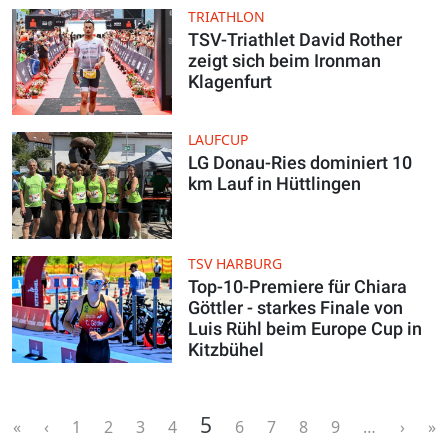
TRIATHLON
TSV-Triathlet David Rother
zeigt sich beim Ironman
Klagenfurt
LAUFCUP
LG Donau-Ries dominiert 10
km Lauf in Hüttlingen
TSV HARBURG
Top-10-Premiere für Chiara
Göttler - starkes Finale von
Luis Rühl beim Europe Cup in
Kitzbühel
Seitennummerierung
Aktuelle Seite
5
« First
‹ Previous
Page
Page
Page
Page
Page
Page
Page
Page
Next ›
L
«
‹
1
2
3
4
6
7
8
9
…
›
»