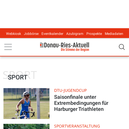
Webkiosk
Jobbörse
Eventkalender
Azubigram
Prospekte
Mediadaten
Main navigation
SPORT
SPORT
DTU-JUGENDCUP
Saisonfinale unter
Extrembedingungen für
Harburger Triathleten
SPORTVERANSTALTUNG