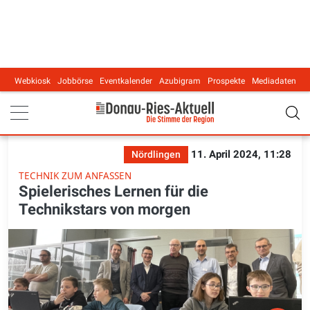
Webkiosk
Jobbörse
Eventkalender
Azubigram
Prospekte
Mediadaten
Main navigation
11. April 2024, 11:28
Nördlingen
TECHNIK ZUM ANFASSEN
Spielerisches Lernen für die
Technikstars von morgen