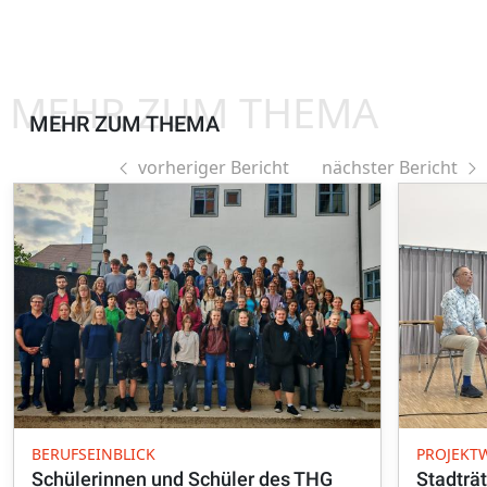
MEHR ZUM THEMA
MEHR ZUM THEMA
vorheriger Bericht
nächster Bericht
BERUFSEINBLICK
PROJEKT
Schülerinnen und Schüler des THG
Stadträt