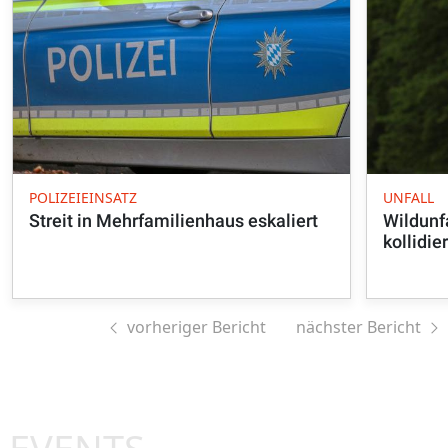
POLIZEIEINSATZ
UNFALL
Streit in Mehrfamilienhaus eskaliert
Wildunfa
kollidie
vorheriger Bericht
nächster Bericht