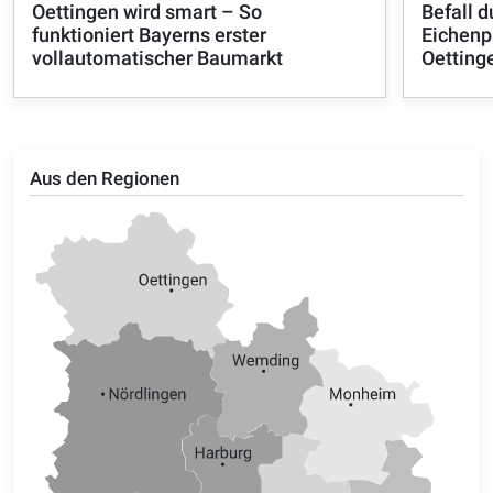
Oettingen wird smart – So
Befall d
funktioniert Bayerns erster
Eichenp
vollautomatischer Baumarkt
Oetting
Aus den Regionen