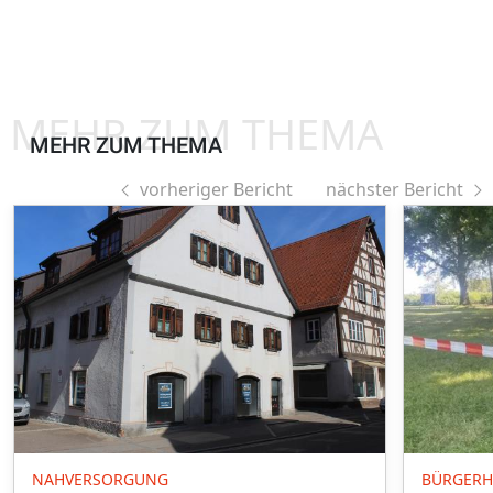
MEHR ZUM THEMA
MEHR ZUM THEMA
vorheriger Bericht
nächster Bericht
NAHVERSORGUNG
BÜRGERH