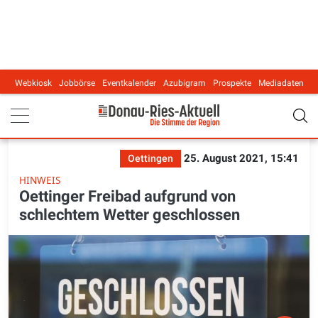
Webkiosk
Jobbörse
Eventkalender
Azubigram
Prospekte
Mediadaten
Main navigation
25. August 2021, 15:41
Oettingen
HINWEIS
Oettinger Freibad aufgrund von
schlechtem Wetter geschlossen