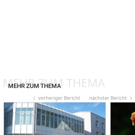
MEHR ZUM THEMA
MEHR ZUM THEMA
vorheriger Bericht
nächster Bericht