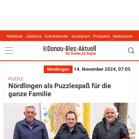
Webkiosk
Jobbörse
Eventkalender
Azubigram
Prospekte
Mediadaten
Main navigation
14. November 2024, 07:05
Nördlingen
PUZZLE
Nördlingen als Puzzlespaß für die
ganze Familie