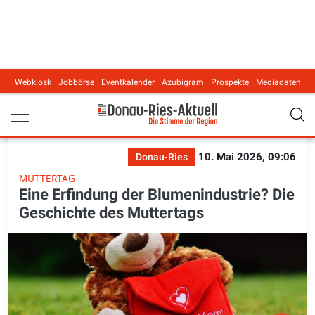
Webkiosk
Jobbörse
Eventkalender
Azubigram
Prospekte
Mediadaten
Main navigation
10. Mai 2026, 09:06
Donau-Ries
MUTTERTAG
Eine Erfindung der Blumenindustrie? Die
Geschichte des Muttertags