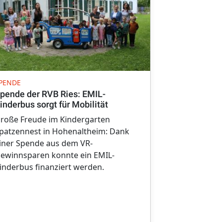
SPENDE
PENDE
Die Kleinste
pende der RVB Ries: EMIL-
unterwegs
inderbus sorgt für Mobilität
Die Kinder d
roße Freude im Kindergarten
dürfen sich 
patzennest in Hohenaltheim: Dank
Raiffeisen-V
iner Spende aus dem VR-
Gemeinde nu
ewinnsparen konnte ein EMIL-
Kinderbus.
inderbus finanziert werden.