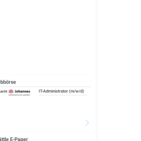
bbörse
IT-Administrator (m/w/d)
Ste
Woh
Se
ättle E-Paper