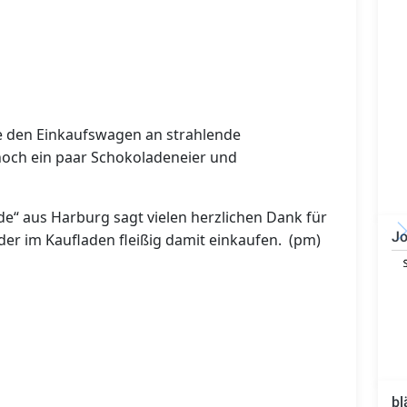
hte den Einkaufswagen an strahlende
noch ein paar Schokoladeneier und
de“ aus Harburg sagt vielen herzlichen Dank für
Jo
er im Kaufladen fleißig damit einkaufen. (pm)
Technischer Leiter -
Bauleiter (m/w/d)
bl