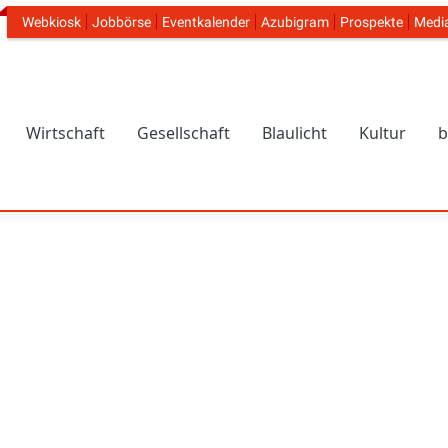
Webkiosk
Jobbörse
Eventkalender
Azubigram
Prospekte
Medi
Header Navigation
Wirtschaft
Gesellschaft
Blaulicht
Kultur
b