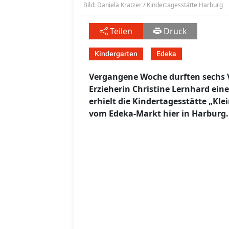
Bild: Daniela Kratzer / Kindertagesstätte Harburg
Teilen
Druck
Kindergarten
Edeka
Vergangene Woche durften sechs V
Erzieherin Christine Lernhard ei
erhielt die Kindertagesstätte „Kle
vom Edeka-Markt hier in Harburg.