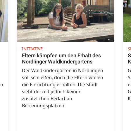
INITIATIVE
S
Eltern kämpfen um den Erhalt des
S
Nördlinger Waldkindergartens
K
Der Waldkindergarten in Nördlingen
G
soll schließen, doch die Eltern wollen
S
rn
die Einrichtung erhalten. Die Stadt
e
sieht derzeit jedoch keinen
G
zusätzlichen Bedarf an
K
Betreuungsplätzen.