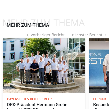
MEHR ZUM THEMA
MEHR ZUM THEMA
vorheriger Bericht
nächster Bericht
BAYERSICHES ROTES KREUZ
EHRUNG
DRK-Präsident Hermann Gröhe
Besonde