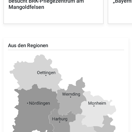
besucht BRK-Pflegezentrum am
„Bayern
Mangoldfelsen
Aus den Regionen