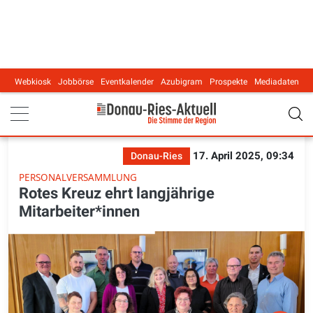
Webkiosk
Jobbörse
Eventkalender
Azubigram
Prospekte
Mediadaten
Main navigation
17. April 2025, 09:34
Donau-Ries
PERSONALVERSAMMLUNG
Rotes Kreuz ehrt langjährige
Mitarbeiter*innen