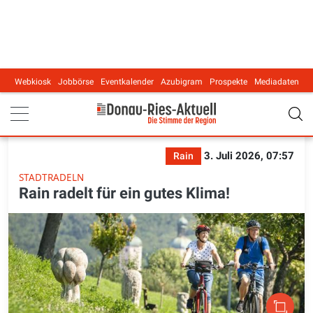
Webkiosk
Jobbörse
Eventkalender
Azubigram
Prospekte
Mediadaten
Main navigation
3. Juli 2026, 07:57
Rain
STADTRADELN
Rain radelt für ein gutes Klima!