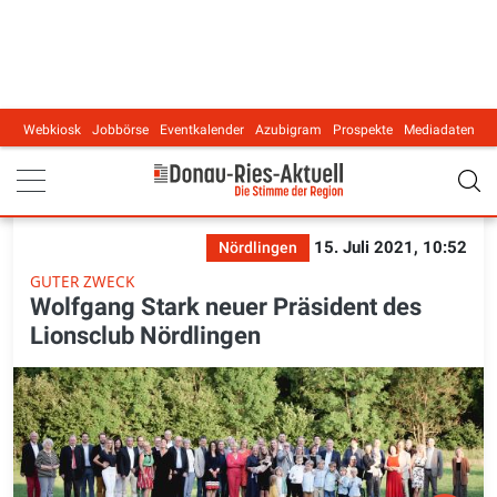
Webkiosk
Jobbörse
Eventkalender
Azubigram
Prospekte
Mediadaten
Main navigation
15. Juli 2021, 10:52
Nördlingen
GUTER ZWECK
Wolfgang Stark neuer Präsident des
Lionsclub Nördlingen