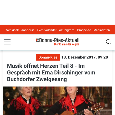
Webkiosk
Jobbörse
Eventkalender
Azubigram
Prospekte
Mediadaten
Main navigation
13. Dezember 2017, 09:20
Donau-Ries
Musik öffnet Herzen Teil 8 - Im
Gespräch mit Erna Dirschinger vom
Buchdorfer Zweigesang