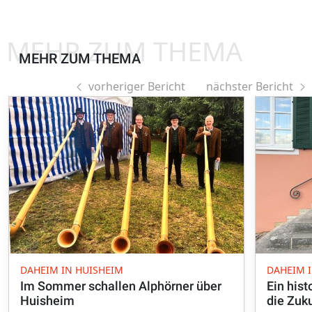
MEHR ZUM THEMA
MEHR ZUM THEMA
vorheriger Bericht
nächster Bericht
DAHEIM IN HUISHEIM
DAHEIM 
Im Sommer schallen Alphörner über
Ein hist
Huisheim
die Zuk