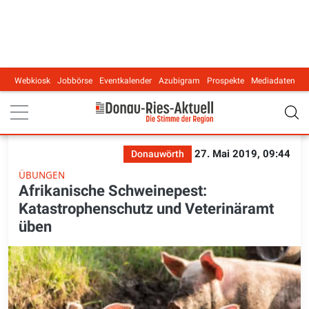
Webkiosk
Jobbörse
Eventkalender
Azubigram
Prospekte
Mediadaten
Main navigation
27. Mai 2019, 09:44
Donauwörth
ÜBUNGEN
Afrikanische Schweinepest:
Katastrophenschutz und Veterinäramt
üben