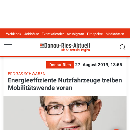
Webkiosk
Jobbörse
Eventkalender
Azubigram
Prospekte
Mediadaten
Main navigation
27. August 2019, 13:55
Donau-Ries
ERDGAS SCHWABEN
Energieeffiziente Nutzfahrzeuge treiben
Mobilitätswende voran