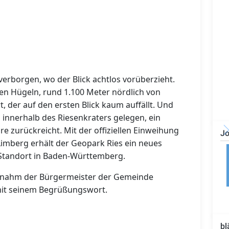
verborgen, wo der Blick achtlos vorüberzieht.
en Hügeln, rund 1.100 Meter nördlich von
t, der auf den ersten Blick kaum auffällt. Und
h innerhalb des Riesenkraters gelegen, ein
ahre zurückreicht. Mit der offiziellen Einweihung
Jo
imberg erhält der Geopark Ries ein neues
Bauzeichner/Bautechniker
 Standort in Baden-Württemberg.
(m/w/d)
ernahm der Bürgermeister der Gemeinde
mit seinem Begrüßungswort.
bl