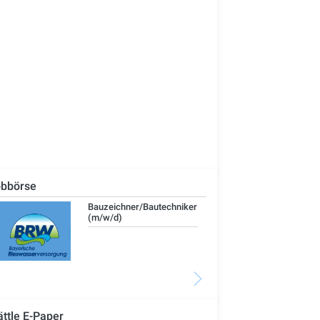
bbörse
Technischer Leiter -
IT-
Bauleiter (m/w/d)
ättle E-Paper