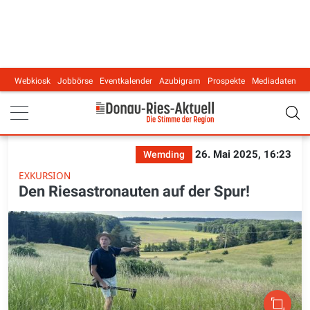
Webkiosk
Jobbörse
Eventkalender
Azubigram
Prospekte
Mediadaten
Main navigation
26. Mai 2025, 16:23
Wemding
EXKURSION
Den Riesastronauten auf der Spur!