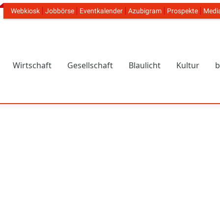
Webkiosk
Jobbörse
Eventkalender
Azubigram
Prospekte
Medi
Header Navigation
Wirtschaft
Gesellschaft
Blaulicht
Kultur
b