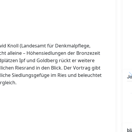
David Knoll (Landesamt für Denkmalpflege,
icht alleine – Höhensiedlungen der Bronzezeit
plätzen Ipf und Goldberg rückt er weitere
chen Riesrand in den Blick. Der Vortrag gibt
tliche Siedlungsgefüge im Ries und beleuchtet
Jo
rgleich.
Bauzeichner/Bautechniker
(m/w/d)
bl