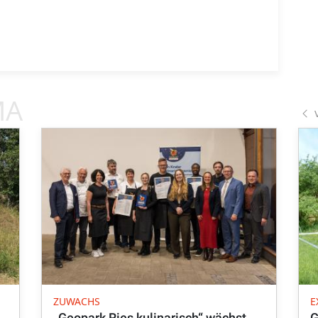
MA
ZUWACHS
E
„Geopark Ries kulinarisch“ wächst
G