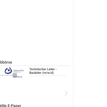
bbörse
Technischer Leiter -
IT-
Bauleiter (m/w/d)
ättle E-Paper