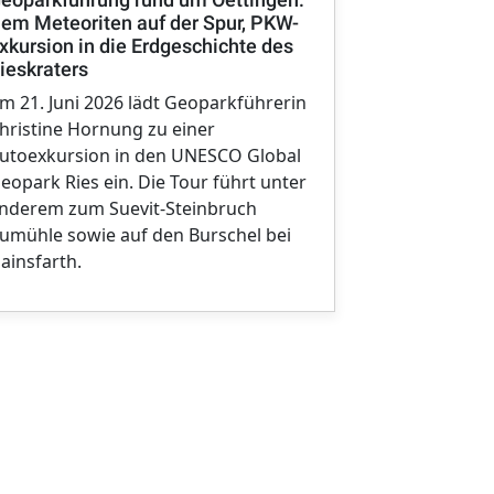
Geschichte 
em Meteoriten auf der Spur, PKW-
xkursion in die Erdgeschichte des
Im Rahmen 
ieskraters
europäische
m 21. Juni 2026 lädt Geoparkführerin
Donnerstag, 
hristine Hornung zu einer
Geographin 
utoexkursion in den UNESCO Global
Kathrin Sch
eopark Ries ein. Die Tour führt unter
einer villa r
nderem zum Suevit-Steinbruch
blütenreich
umühle sowie auf den Burschel bei
ainsfarth.