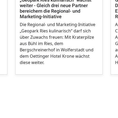
weiter - Gleich drei neue Partner
D
bereichern die Regional- und
E
Marketing-Initiative
R
Die Regional- und Marketing-Initiative
A
„Geopark Ries kulinarisch“ darf sich
C
über Zuwachs freuen: Mit Kraterpilze
A
aus Bühl im Ries, dem
G
Bergschreinerhof in Wolferstadt und
a
dem Oettinger Hotel Krone wächst
A
diese weiter.
H