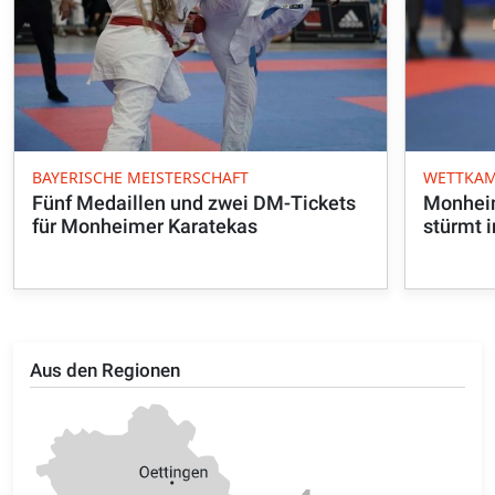
BAYERISCHE MEISTERSCHAFT
WETTKAM
Fünf Medaillen und zwei DM-Tickets
Monhei
für Monheimer Karatekas
stürmt i
Aus den Regionen