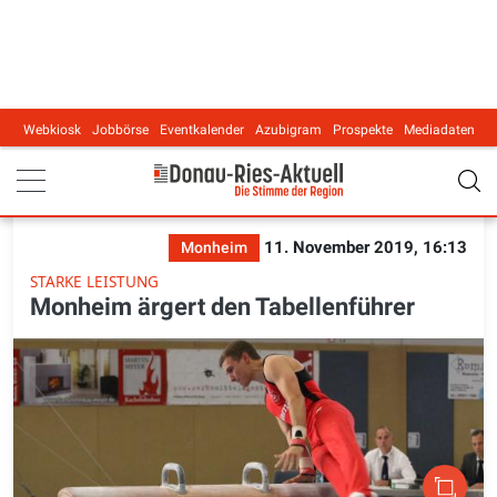
Webkiosk
Jobbörse
Eventkalender
Azubigram
Prospekte
Mediadaten
Main navigation
11. November 2019, 16:13
Monheim
STARKE LEISTUNG
Monheim ärgert den Tabellenführer