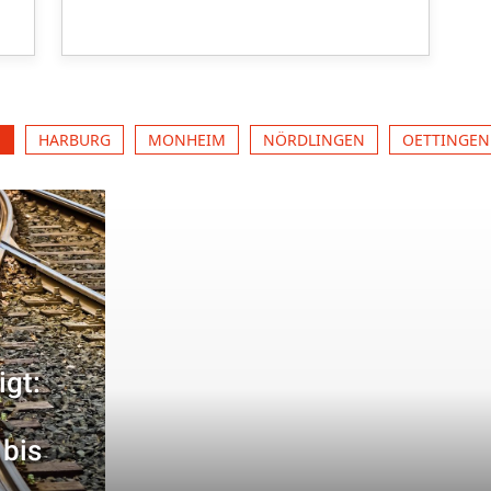
H
HARBURG
MONHEIM
NÖRDLINGEN
OETTINGEN
igt:
 bis