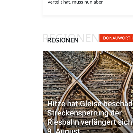
verteilt hat, muss nun aber
REGIONEN
DONAUWÖRT
REGIONEN
Hitze hat Gleise beschäd
Streckensperrung der
Riesbahn verlängert sich
9. August