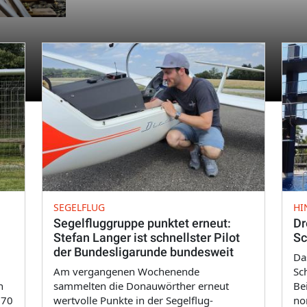
SEGELFLUG
HI
Segelfluggruppe punktet erneut:
Dr
Stefan Langer ist schnellster Pilot
Sc
der Bundesligarunde bundesweit
Da
Am vergangenen Wochenende
Sc
n
sammelten die Donauwörther erneut
Bei
 70
wertvolle Punkte in der Segelflug-
no