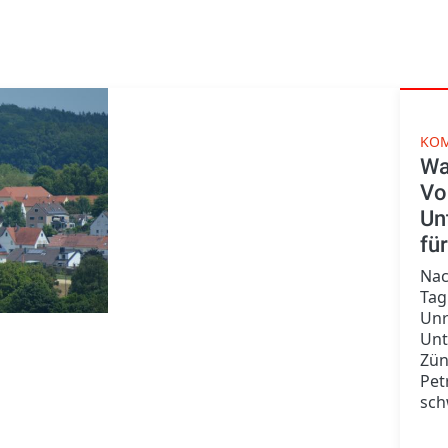
KOM
Wa
Vo
Un
fü
Nac
Tag
Unr
Unt
Zün
Pet
sch