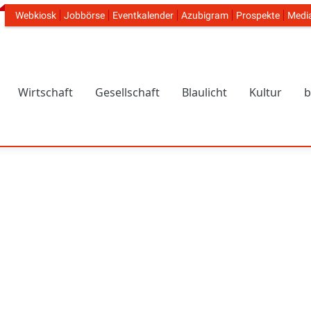
Webkiosk
Jobbörse
Eventkalender
Azubigram
Prospekte
Medi
Header Navigation
Wirtschaft
Gesellschaft
Blaulicht
Kultur
b