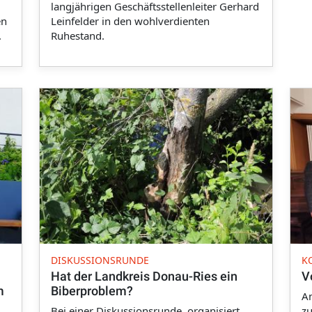
langjährigen Geschäftsstellenleiter Gerhard
en
Leinfelder in den wohlverdienten
.
Ruhestand.
DISKUSSIONSRUNDE
K
Hat der Landkreis Donau-Ries ein
V
m
Biberproblem?
Am
Bei einer Diskussionsrunde, organisiert
zu