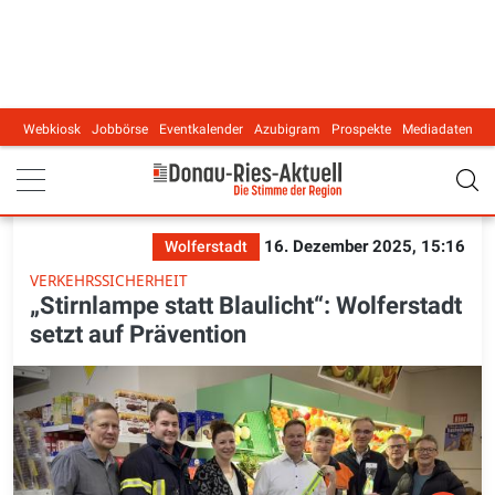
Webkiosk
Jobbörse
Eventkalender
Azubigram
Prospekte
Mediadaten
Main navigation
16. Dezember 2025, 15:16
Wolferstadt
VERKEHRSSICHERHEIT
„Stirnlampe statt Blaulicht“: Wolferstadt
setzt auf Prävention