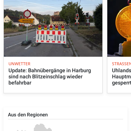
UNWETTER
STRASSE
Update: Bahnübergänge in Harburg
Uhlands
sind nach Blitzeinschlag wieder
Hauptma
befahrbar
gesperr
Aus den Regionen