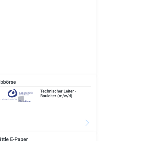
bbörse
Technischer Leiter -
IT-
Bauleiter (m/w/d)
ättle E-Paper