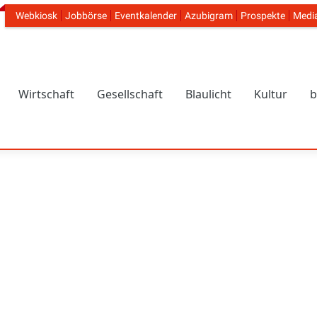
Webkiosk
Jobbörse
Eventkalender
Azubigram
Prospekte
Medi
Header Navigation
Wirtschaft
Gesellschaft
Blaulicht
Kultur
b