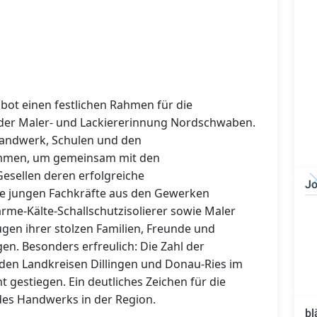
 bot einen festlichen Rahmen für die
 der Maler- und Lackiererinnung Nordschwaben.
 Handwerk, Schulen und den
mmen, um gemeinsam mit den
esellen deren erfolgreiche
Jo
ie jungen Fachkräfte aus den Gewerken
Bauzeichner/Bautechniker
me-Kälte-Schallschutzisolierer sowie Maler
(m/w/d)
gen ihrer stolzen Familien, Freunde und
en. Besonders erfreulich: Die Zahl der
den Landkreisen Dillingen und Donau-Ries im
 gestiegen. Ein deutliches Zeichen für die
 des Handwerks in der Region.
bl