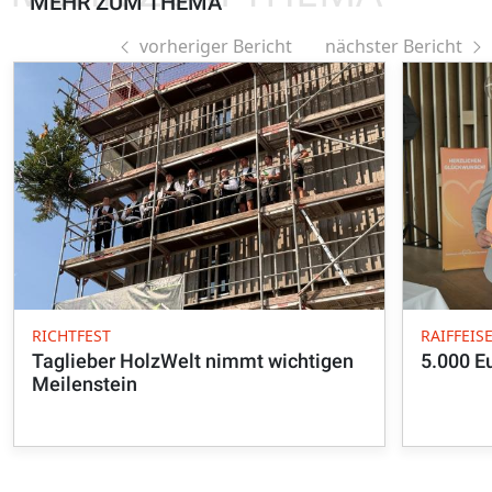
MEHR ZUM THEMA
vorheriger Bericht
nächster Bericht
RICHTFEST
RAIFFEI
Taglieber HolzWelt nimmt wichtigen
5.000 E
Meilenstein