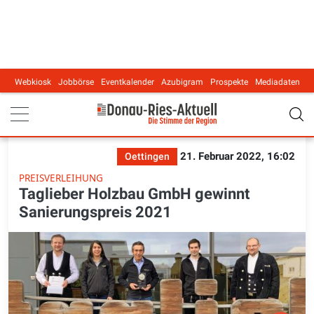
Webkiosk
Jobbörse
Eventkalender
Azubigram
Prospekte
Mediadaten
Main navigation
21. Februar 2022, 16:02
Oettingen
PREISVERLEIHUNG
Taglieber Holzbau GmbH gewinnt
Sanierungspreis 2021