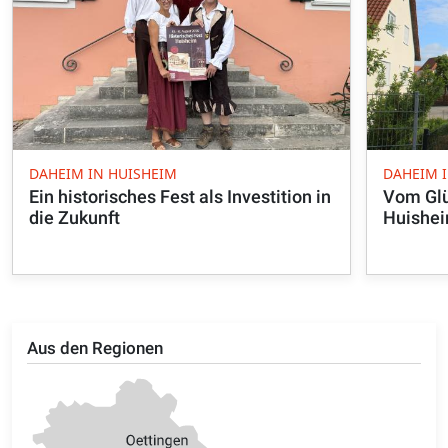
DAHEIM IN HUISHEIM
DAHEIM 
Ein historisches Fest als Investition in
Vom Glü
die Zukunft
Huishe
Aus den Regionen