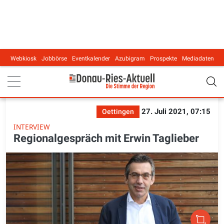
Webkiosk
Jobbörse
Eventkalender
Azubigram
Prospekte
Mediadaten
Main navigation
27. Juli 2021, 07:15
Oettingen
INTERVIEW
Regionalgespräch mit Erwin Taglieber