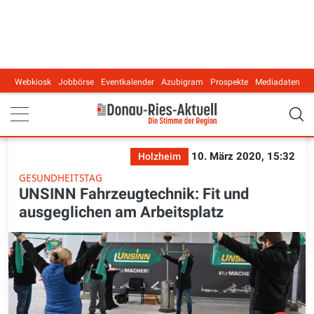
Webkiosk
Jobbörse
Eventkalender
Azubigram
Prospekte
Mediadaten
Main navigation
10. März 2020, 15:32
Holzheim
GESUNDHEITSTAG
UNSINN Fahrzeugtechnik: Fit und
ausgeglichen am Arbeitsplatz