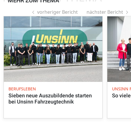
MEHR ZUM THEMA
vorheriger Bericht
nächster Bericht
BERUFSLEBEN
UNSINN 
Sieben neue Auszubildende starten
So viel
bei Unsinn Fahrzeugtechnik