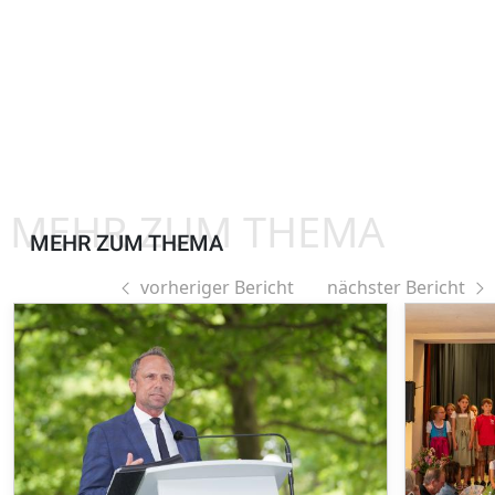
MEHR ZUM THEMA
MEHR ZUM THEMA
vorheriger Bericht
nächster Bericht