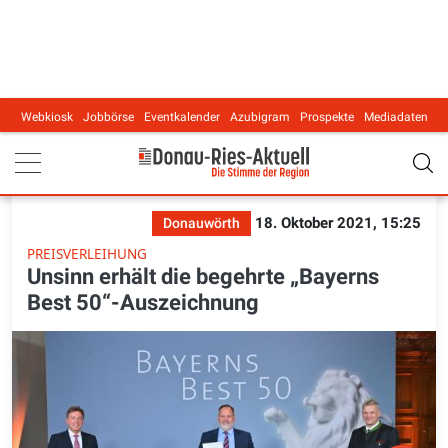
Webkiosk
Jobbörse
Eventkalender
Azubigram
Prospekte
Mediadaten
Main navigation
18. Oktober 2021, 15:25
Donauwörth
PREISVERLEIHUNG
Unsinn erhält die begehrte „Bayerns
Best 50“-Auszeichnung