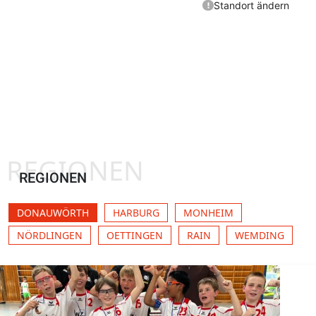
REGIONEN
REGIONEN
DONAUWÖRTH
HARBURG
MONHEIM
NÖRDLINGEN
OETTINGEN
RAIN
WEMDING