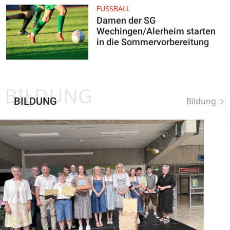
FUSSBALL
Damen der SG
Wechingen/Alerheim starten
in die Sommervorbereitung
BILDUNG
BILDUNG
Bildung