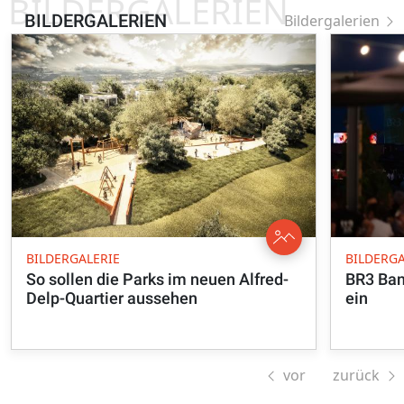
BILDERGALERIEN
BILDERGALERIEN
Bildergalerien
BILDERGALERIE
BILDERGA
So sollen die Parks im neuen Alfred-
BR3 Ban
Delp-Quartier aussehen
ein
vor
zurück