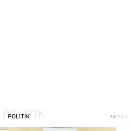
POLITIK
POLITIK
Politik