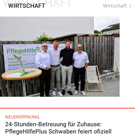
WIRTSCHAFT
WIRTSCHAFT
Wirtschaft
NEUERÖFFNUNG
24-Stunden-Betreuung für Zuhause:
PflegeHilfePlus Schwaben feiert ofiziell