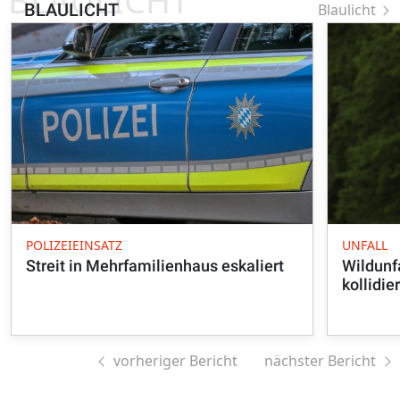
BLAULICHT
Blaulicht
POLIZEIEINSATZ
UNFALL
Streit in Mehrfamilienhaus eskaliert
Wildunfa
kollidie
vorheriger Bericht
nächster Bericht