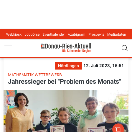
Webkiosk
Jobbörse
Eventkalender
Azubigram
Prospekte
Mediadaten
Main navigation
12. Juli 2023, 15:51
Nördlingen
MATHEMATIK-WETTBEWERB
Jahressieger bei "Problem des Monats"