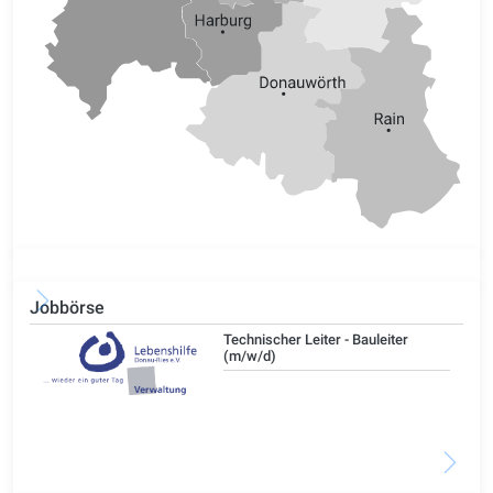
Jobbörse
/d)
Technischer Leiter - Bauleiter
(m/w/d)