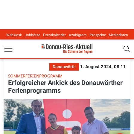
Webkiosk
Jobbörse
Eventkalender
Azubigram
Prospekte
Mediadaten
Main navigation
1. August 2024, 08:11
Donauwörth
SOMMERFERIENPROGRAMM
Erfolgreicher Ankick des Donauwörther
Ferienprogramms