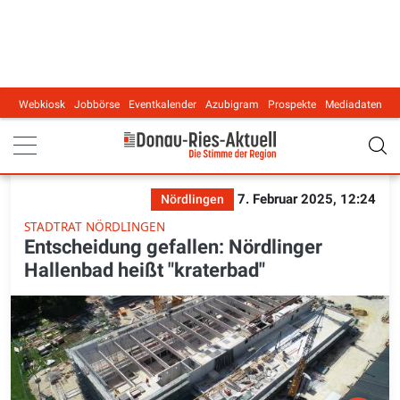
Webkiosk
Jobbörse
Eventkalender
Azubigram
Prospekte
Mediadaten
Main navigation
7. Februar 2025, 12:24
Nördlingen
STADTRAT NÖRDLINGEN
Entscheidung gefallen: Nördlinger
Hallenbad heißt "kraterbad"