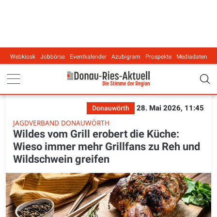
Webkiosk
Jobbörse
Eventkalender
Azubigram
Prospekte
Mediadaten
Main navigation
28. Mai 2026, 11:45
Donauwörth
JAGDVERBAND DONAUWÖRTH
Wildes vom Grill erobert die Küche:
Wieso immer mehr Grillfans zu Reh und
Wildschwein greifen