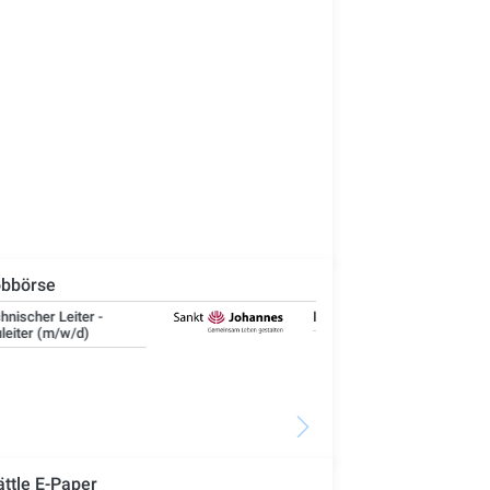
bbörse
IT-Administrator (m/w/d)
Ste
Woh
Se
ättle E-Paper