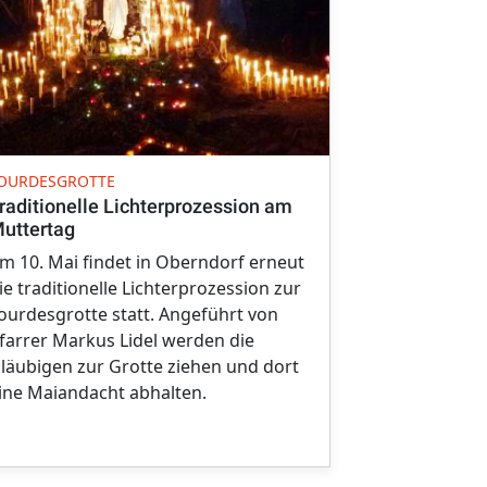
RELIGION
OURDESGROTTE
Karwochenen
raditionelle Lichterprozession am
Oberndorfer
uttertag
aufgestellt
m 10. Mai findet in Oberndorf erneut
Wie in jedem
ie traditionelle Lichterprozession zur
Karfreitag u
ourdesgrotte statt. Angeführt von
Oberndorfer
farrer Markus Lidel werden die
Heilige Grab
läubigen zur Grotte ziehen und dort
ine Maiandacht abhalten.