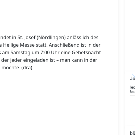
ndet in St. Josef (Nördlingen) anlässlich des
 Heilige Messe statt. Anschließend ist in der
bis am Samstag um 7:00 Uhr eine Gebetsnacht
u der
jeder eingeladen ist – man kann in der
möchte. (dra)
Jo
Technischer Leiter -
Bauleiter (m/w/d)
bl