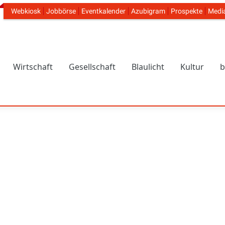
Webkiosk
Jobbörse
Eventkalender
Azubigram
Prospekte
Medi
Header Navigation
Wirtschaft
Gesellschaft
Blaulicht
Kultur
b