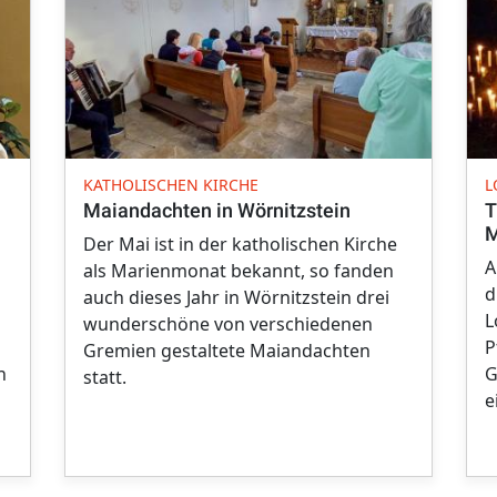
KATHOLISCHEN KIRCHE
L
Maiandachten in Wörnitzstein
T
M
Der Mai ist in der katholischen Kirche
A
als Marienmonat bekannt, so fanden
d
auch dieses Jahr in Wörnitzstein drei
L
wunderschöne von verschiedenen
P
Gremien gestaltete Maiandachten
n
G
statt.
e