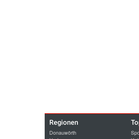
Regionen
To
Donauwörth
Spo