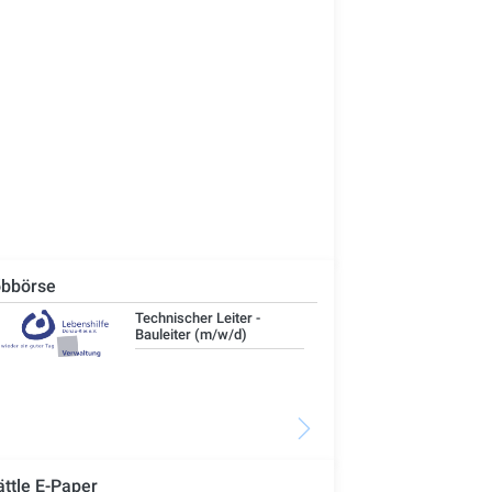
bbörse
Technischer Leiter -
IT-
Bauleiter (m/w/d)
ättle E-Paper