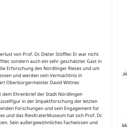
rlust von Prof. Dr. Dieter Stöffler. Er war nicht
ler, sondern auch ein sehr geschätzter Gast in
 die Erforschung des Nördlinger Rieses und um
Jo
ssen und werden sein Vermächtnis in
ärt Oberbürgermeister David Wittner.
Bauzeichner/Bautechniker
(m/w/d)
 mit dem Ehrenbrief der Stadt Nördlingen
sselfigur in der Impaktforschung der letzten
chenden Forschungen und sein Engagement für
ses und das RiesKraterMuseum hat sich Prof. Dr.
rben. Sein außergewöhnliches Fachwissen und
bl