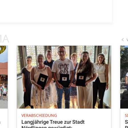
MA
VERABSCHIEDUNG
S
m
Langjährige Treue zur Stadt
S
Nördlingen gewürdigt:
R