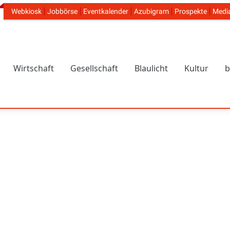
Webkiosk
Jobbörse
Eventkalender
Azubigram
Prospekte
Medi
Header Navigation
Wirtschaft
Gesellschaft
Blaulicht
Kultur
b