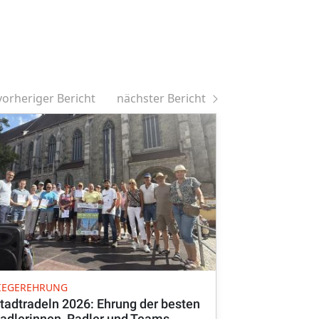
vorheriger Bericht
nächster Bericht
FEIERSTUNDE
IEGEREHRUNG
Verabschie
tadtradeln 2026: Ehrung der besten
von Feldge
adlerinnen, Radler und Teams